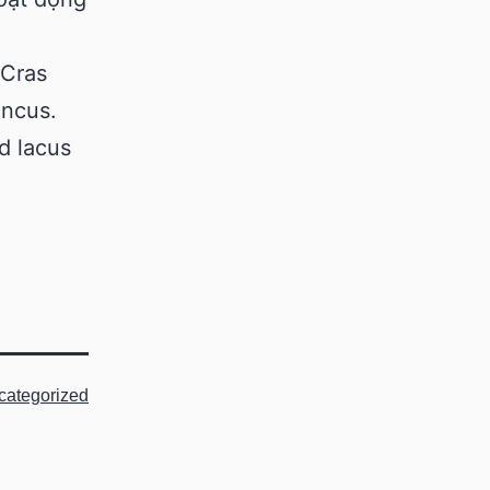
 Cras
oncus.
d lacus
categorized