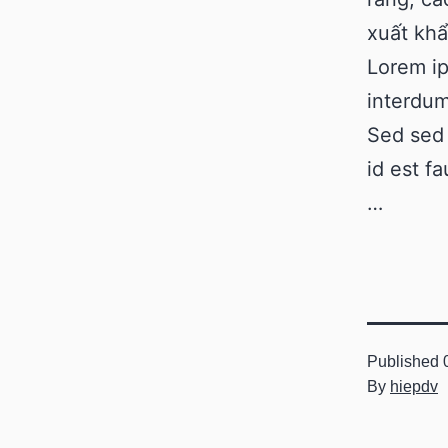
xuất khẩ
Lorem ip
interdum
Sed sed 
id est f
…
Published
By
hiepdv