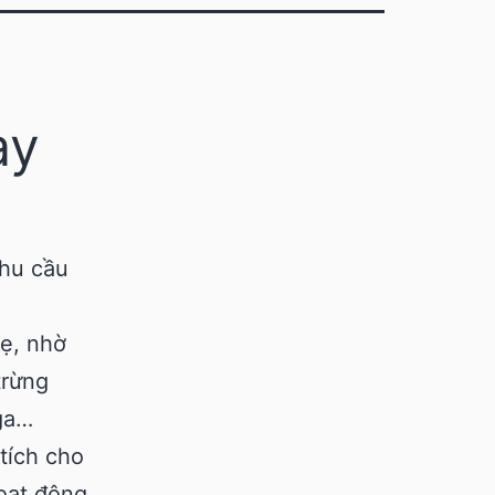
ay
nhu cầu
hẹ, nhờ
trừng
ga…
tích cho
oạt động