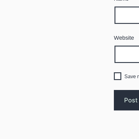
Website
Save m