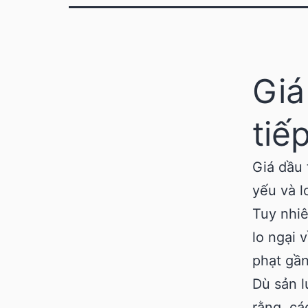
Giá
tiế
Giá dầu 
yếu và l
Tuy nhiê
lo ngại 
phạt gầ
Dù sản l
rằng, cá