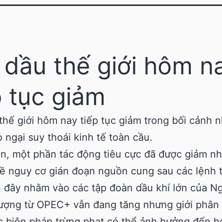
 dầu thế giới hôm n
p tục giảm
thế giới hôm nay tiếp tục giảm trong bối cảnh 
o ngại suy thoái kinh tế toàn cầu.
n, một phần tác động tiêu cực đã được giảm n
về nguy cơ gián đoạn nguồn cung sau các lệnh 
n đây nhằm vào các tập đoàn dầu khí lớn của N
ượng từ OPEC+ vẫn đang tăng nhưng giới phân 
c biện pháp trừng phạt có thể ảnh hưởng đến h