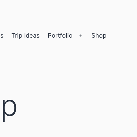
ts
Trip Ideas
Portfolio
Shop
Open
menu
Up