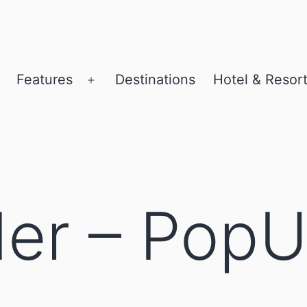
Features
Destinations
Hotel & Resor
pen
Open
menu
menu
er – Pop