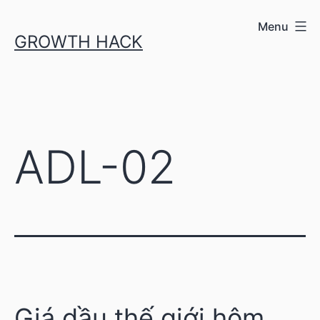
Skip
Menu
GROWTH HACK
to
content
ADL-02
Giá dầu thế giới hôm